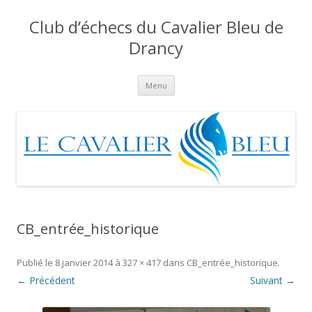
Club d’échecs du Cavalier Bleu de
Drancy
Aller
Menu
au
contenu
CB_entrée_historique
Publié le
8 janvier 2014
à
327 × 417
dans
CB_entrée_historique
.
← Précédent
Suivant →