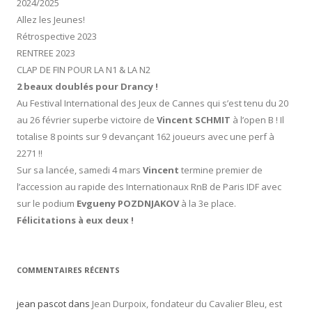
2024/2025
Allez les Jeunes!
Rétrospective 2023
RENTREE 2023
CLAP DE FIN POUR LA N1 & LA N2
2 beaux doublés pour Drancy !
Au Festival International des Jeux de Cannes qui s’est tenu du 20
au 26 février superbe victoire de
Vincent SCHMIT
à l’open B ! Il
totalise 8 points sur 9 devançant 162 joueurs avec une perf à
2271 !!
Sur sa lancée, samedi 4 mars
Vincent
termine premier de
l’accession au rapide des Internationaux RnB de Paris IDF avec
sur le podium
Evgueny POZDNJAKOV
à la 3e place.
Félicitations à eux deux !
COMMENTAIRES RÉCENTS
jean pascot
dans
Jean Durpoix, fondateur du Cavalier Bleu, est