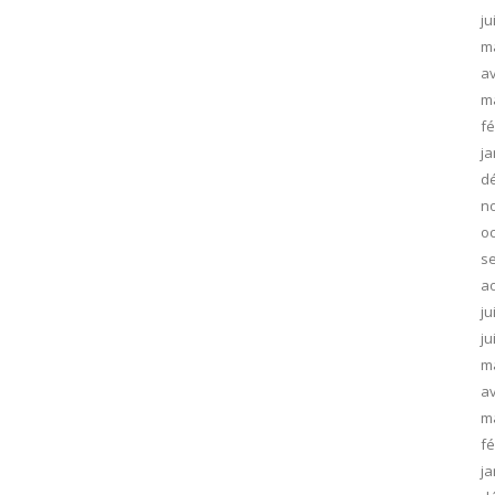
ju
m
av
m
fé
ja
d
n
oc
s
ao
ju
ju
m
av
m
fé
ja