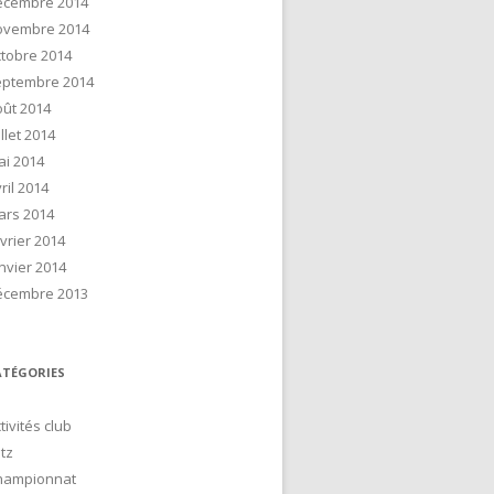
écembre 2014
ovembre 2014
tobre 2014
eptembre 2014
ût 2014
illet 2014
ai 2014
ril 2014
ars 2014
vrier 2014
nvier 2014
écembre 2013
ATÉGORIES
tivités club
itz
hampionnat