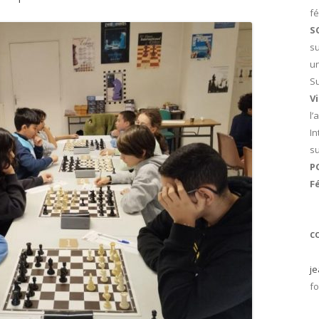
fé
S
su
un
Su
V
l’
In
s
P
Fé
C
je
fo