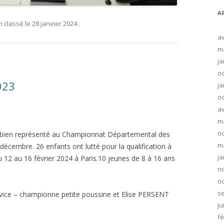
A
n classé
le
28 janvier 2024
.
av
m
ja
oc
023
ja
oc
av
m
oc
é bien représenté au Championnat Départemental des
m
décembre. 26 enfants ont lutté pour la qualification à
ja
du 12 au 16 février 2024 à Paris.10 jeunes de 8 à 16 ans
n
oc
s
 vice – championne petite poussine et Elise PERSENT
ju
fé