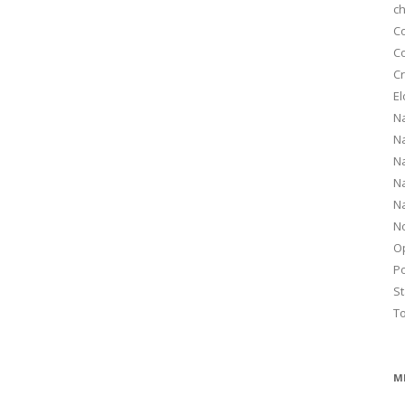
ch
C
C
Cr
El
Na
Na
Na
Na
Na
N
O
Po
S
T
M