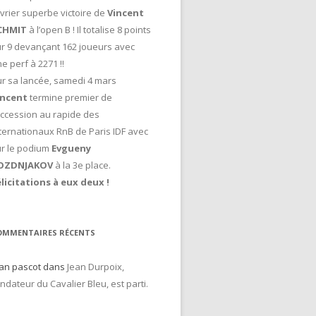
vrier superbe victoire de
Vincent
CHMIT
à l’open B ! Il totalise 8 points
r 9 devançant 162 joueurs avec
e perf à 2271 !!
r sa lancée, samedi 4 mars
incent
termine premier de
accession au rapide des
ternationaux RnB de Paris IDF avec
ur le podium
Evgueny
OZDNJAKOV
à la 3e place.
licitations à eux deux !
OMMENTAIRES RÉCENTS
an pascot
dans
Jean Durpoix,
ndateur du Cavalier Bleu, est parti.