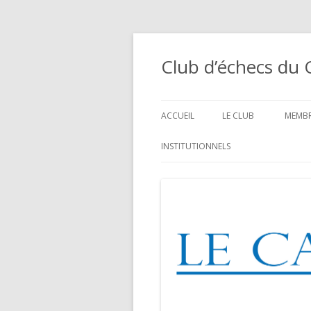
Club d’échecs du 
ACCUEIL
LE CLUB
MEMBR
HISTORIQUE
4 JU
INSTITUTIONNELS
CHT 
HORAIRES / CONTACT
MEMB
COTISATION
ÉQUI
COMMENT VENIR
ENTR
AFFICHES