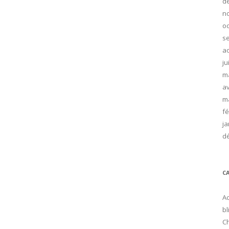
d
n
oc
s
ao
ju
m
av
m
fé
ja
d
C
Ac
bl
C