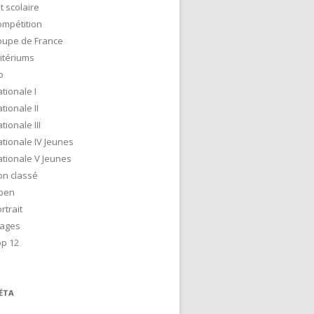
t scolaire
ompétition
oupe de France
itériums
o
tionale I
tionale II
tionale III
tionale IV Jeunes
tionale V Jeunes
on classé
pen
rtrait
tages
op 12
ÉTA