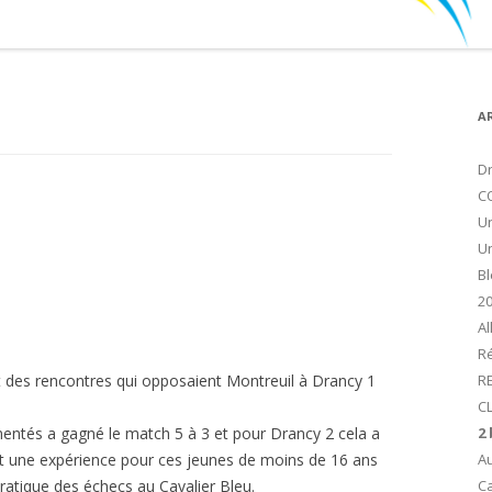
A
Dr
C
Un
Un
Bl
2
Al
Ré
t des rencontres qui opposaient Montreuil à Drancy 1
R
CL
mentés a gagné le match 5 à 3 et pour Drancy 2 cela a
2
ut une expérience pour ces jeunes de moins de 16 ans
Au
ratique des échecs au Cavalier Bleu.
Ca