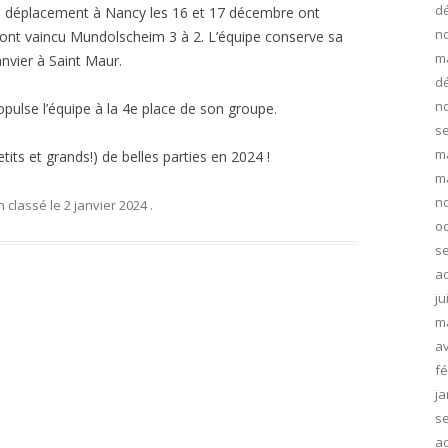
d
n déplacement à Nancy les 16 et 17 décembre ont
n
 ont vaincu Mundolscheim 3 à 2. L’équipe conserve sa
m
anvier à Saint Maur.
d
n
opulse l’équipe à la 4e place de son groupe.
s
m
its et grands!) de belles parties en 2024 !
m
n
n classé
le
2 janvier 2024
.
oc
s
ao
ju
m
av
fé
ja
s
ao