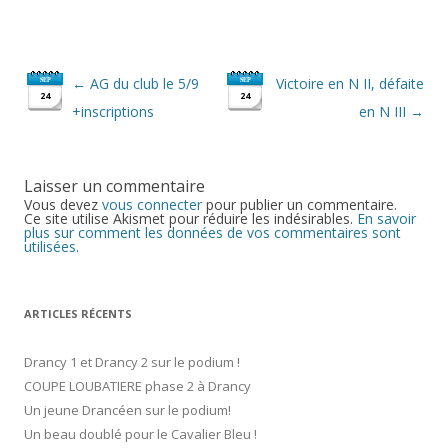
Navigation
←
AG du club le 5/9
Victoire en N II, défaite
SEP
SEP
des
24
24
articles
+inscriptions
en N III
→
Laisser un commentaire
Vous devez
vous connecter
pour publier un commentaire.
Ce site utilise Akismet pour réduire les indésirables.
En savoir
plus sur comment les données de vos commentaires sont
utilisées
.
ARTICLES RÉCENTS
Drancy 1 et Drancy 2 sur le podium !
COUPE LOUBATIERE phase 2 à Drancy
Un jeune Drancéen sur le podium!
Un beau doublé pour le Cavalier Bleu !