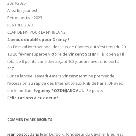
2024/2025
Allez les Jeunes!
Rétrospective 2023
RENTREE 2023
CLAP DE FIN POUR LA N1 & LA N2
2 beaux doublés pour Drancy !
Au Festival International des Jeux de Cannes qui s’est tenu du 20
au 26 février superbe victoire de
Vincent SCHMIT
à l’open B ! Il
totalise 8 points sur 9 devançant 162 joueurs avec une perf à
2271 !!
Sur sa lancée, samedi 4 mars
Vincent
termine premier de
l’accession au rapide des Internationaux RnB de Paris IDF avec
sur le podium
Evgueny POZDNJAKOV
à la 3e place.
Félicitations à eux deux !
COMMENTAIRES RÉCENTS
jean pascot
dans
Jean Durpoix, fondateur du Cavalier Bleu, est