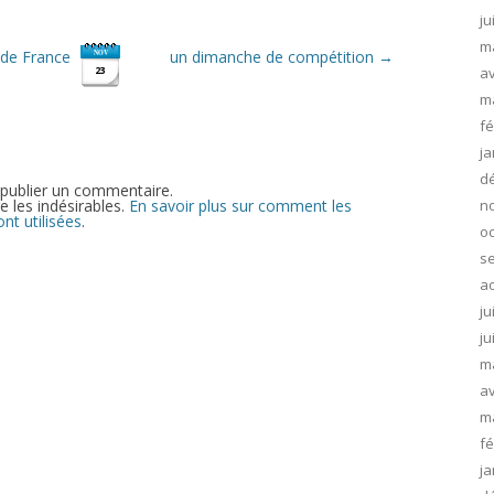
ju
m
t de France
un dimanche de compétition
→
NOV
av
23
m
fé
ja
d
publier un commentaire.
e les indésirables.
En savoir plus sur comment les
n
t utilisées
.
oc
s
ao
ju
ju
m
av
m
fé
ja