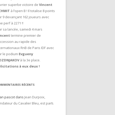
vrier superbe victoire de
Vincent
CHMIT
à l’open B ! Il totalise 8 points
r 9 devançant 162 joueurs avec
e perf à 2271 !!
r sa lancée, samedi 4 mars
incent
termine premier de
accession au rapide des
ternationaux RnB de Paris IDF avec
ur le podium
Evgueny
OZDNJAKOV
à la 3e place.
licitations à eux deux !
OMMENTAIRES RÉCENTS
an pascot
dans
Jean Durpoix,
ndateur du Cavalier Bleu, est parti.