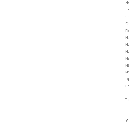
ch
C
C
Cr
El
Na
Na
Na
Na
Na
N
O
Po
S
T
M