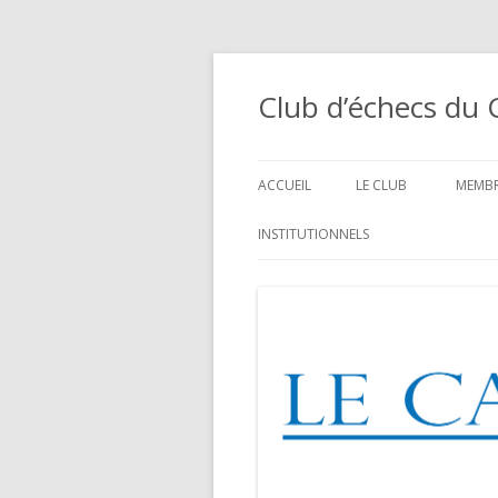
Club d’échecs du 
ACCUEIL
LE CLUB
MEMBR
HISTORIQUE
4 JU
INSTITUTIONNELS
CHT 
HORAIRES / CONTACT
MEMB
COTISATION
ÉQUI
COMMENT VENIR
ENTR
AFFICHES