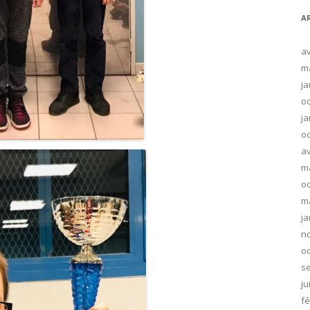
A
av
m
ja
oc
ja
oc
av
m
oc
m
ja
n
oc
s
ju
fé