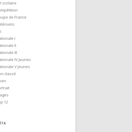
t scolaire
ompétition
oupe de France
itériums
o
tionale I
tionale II
tionale III
tionale IV Jeunes
tionale V Jeunes
on classé
pen
rtrait
tages
op 12
ÉTA