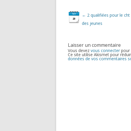
Navigation
←
2 qualifiées pour le ch
NOV
des
23
articles
des jeunes
Laisser un commentaire
Vous devez
vous connecter
pour 
Ce site utilise Akismet pour réduir
données de vos commentaires son