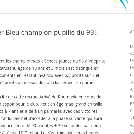
er Bleu champion pupille du 93!!
A
Dr
C
Un
 les championnats d’échecs jeunes du 93 à Villepinte.
Un
atarusanu âgé de 10 ans et 3 mois s’est distingué en
Bl
currents en restant invaincu avec 6,5 points sur 7 et
2
64 points au dessus de son classement en parties
Al
Ré
icite de cette recrue. Arrivé de Roumanie en cours de
R
 espoir pour le club. Petit en âge mais grand en taille
CL
s à 7 ans et a déjà un palmarès avec des victoires
2
ltat lui permet d’accéder à la phase suivante qui aura
Au
 cadence lente de 90 minutes + 30 secondes par coup.
Ca
 à l’école J.P Timbaud et s’entraîne plusieurs heures