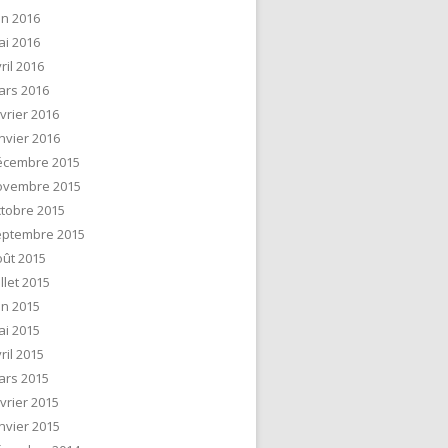
in 2016
ai 2016
ril 2016
ars 2016
vrier 2016
nvier 2016
écembre 2015
ovembre 2015
tobre 2015
eptembre 2015
ût 2015
illet 2015
in 2015
ai 2015
ril 2015
ars 2015
vrier 2015
nvier 2015