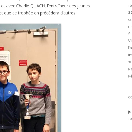
fé
 et avec Charlie QUACH, l’entraîneur des jeunes.
S
 et que ce trophée en précèdera d’autres !
su
un
Su
V
l’
In
s
P
Fé
C
je
fo