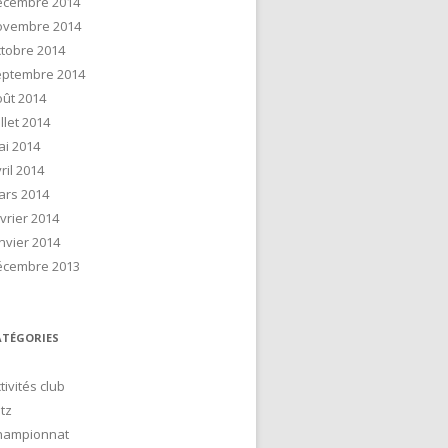
écembre 2014
ovembre 2014
tobre 2014
eptembre 2014
ût 2014
illet 2014
ai 2014
ril 2014
ars 2014
vrier 2014
nvier 2014
écembre 2013
ATÉGORIES
tivités club
itz
hampionnat