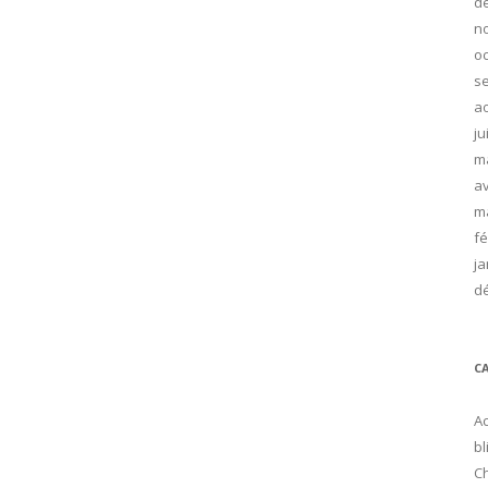
d
n
oc
s
ao
ju
m
av
m
fé
ja
d
C
Ac
bl
C