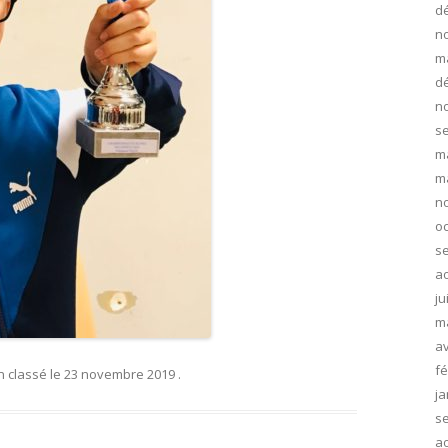
d
n
m
d
n
s
m
m
n
oc
s
ao
ju
m
av
fé
n classé
le
23 novembre 2019
.
ja
s
ao